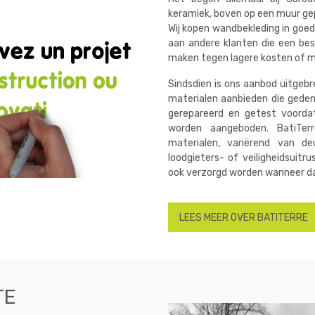
keramiek, boven op een muur g
Wij kopen wandbekleding in goe
aan andere klanten die een bes
maken tegen lagere kosten of me
Sindsdien is ons aanbod uitgebr
materialen aanbieden die gede
gerepareerd en getest voordat
worden aangeboden. BatiTe
materialen, variërend van deu
loodgieters- of veiligheidsuitru
ook verzorgd worden wanneer da
LEES MEER OVER BATITERRE
TE