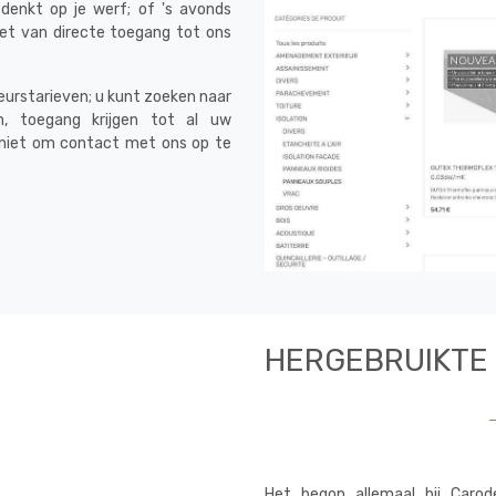
denkt op je werf; of 's avonds
et van directe toegang tot ons
keurstarieven; u kunt zoeken naar
n, toegang krijgen tot al uw
l niet om contact met ons op te
HERGEBRUIKTE
Het begon allemaal bij Carod