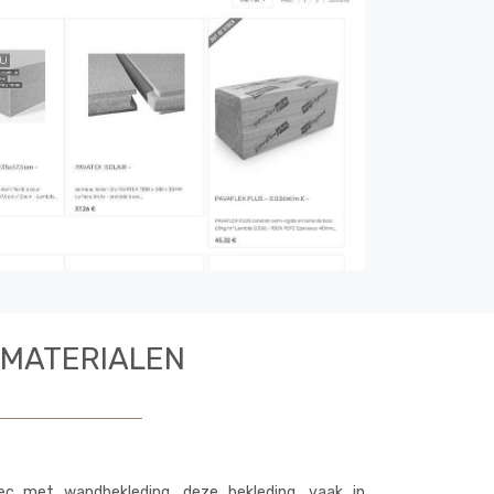
 MATERIALEN
ec met wandbekleding, deze bekleding, vaak in